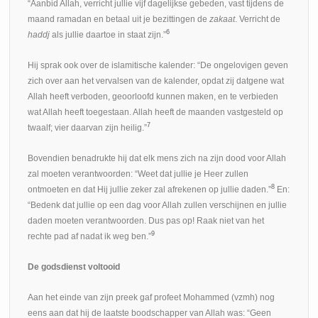
“Aanbid Allah, verricht jullie vijf dagelijkse gebeden, vast tijdens de
maand ramadan en betaal uit je bezittingen de
zakaat
. Verricht de
6
haddj
als jullie daartoe in staat zijn.”
Hij sprak ook over de islamitische kalender: “De ongelovigen geven
zich over aan het vervalsen van de kalender, opdat zij datgene wat
Allah heeft verboden, geoorloofd kunnen maken, en te verbieden
wat Allah heeft toegestaan. Allah heeft de maanden vastgesteld op
7
twaalf; vier daarvan zijn heilig.”
Bovendien benadrukte hij dat elk mens zich na zijn dood voor Allah
zal moeten verantwoorden: “Weet dat jullie je Heer zullen
8
ontmoeten en dat Hij jullie zeker zal afrekenen op jullie daden.”
En:
“Bedenk dat jullie op een dag voor Allah zullen verschijnen en jullie
daden moeten verantwoorden. Dus pas op! Raak niet van het
9
rechte pad af nadat ik weg ben.”
De godsdienst voltooid
Aan het einde van zijn preek gaf profeet Mohammed (vzmh) nog
eens aan dat hij de laatste boodschapper van Allah was: “Geen