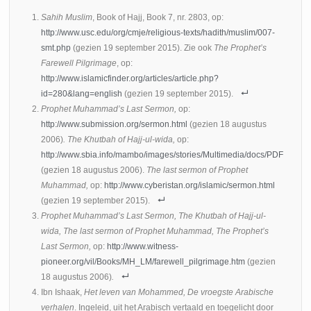
Sahih Muslim
, Book of Hajj, Book 7, nr. 2803, op:
http://www.usc.edu/org/cmje/religious-texts/hadith/muslim/007-
smt.php
(gezien 19 september 2015). Zie ook
The Prophet’s
Farewell Pilgrimage
, op:
http://www.islamicfinder.org/articles/article.php?
id=280&lang=english
(gezien 19 september 2015).
Prophet Muhammad’s Last Sermon,
op:
http://www.submission.org/sermon.html
(gezien 18 augustus
2006)
. The Khutbah of Hajj-ul-wida,
op:
http://www.sbia.info/mambo/images/stories/Multimedia/docs/PDF
(gezien 18 augustus 2006).
The last sermon of Prophet
Muhammad,
op:
http://www.cyberistan.org/islamic/sermon.html
(gezien 19 september 2015).
Prophet Muhammad’s Last Sermon, The Khutbah of Hajj-ul-
wida, The last sermon of Prophet Muhammad, The Prophet’s
Last Sermon,
op:
http://www.witness-
pioneer.org/vil/Books/MH_LM/farewell_pilgrimage.htm
(gezien
18 augustus 2006)
.
Ibn Ishaak,
Het leven van Mohammed, De vroegste Arabische
verhalen
. Ingeleid, uit het Arabisch vertaald en toegelicht door