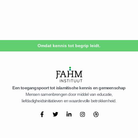
Omdat kennis tot begrip leidt.
Een toegangspoort tot islamitische kennis en gemeenschap
Mensen samenbrengen door middel van educatie,
liefdadigheidsinitiatieven en waardevolle betrokkenheid.
F
T
L
I
D
a
w
i
n
r
c
i
n
s
i
e
t
k
t
b
b
t
e
a
b