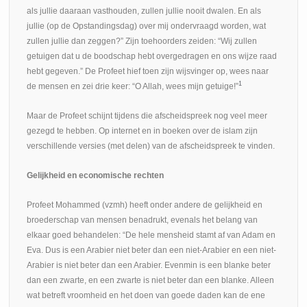
als jullie daaraan vasthouden, zullen jullie nooit dwalen. En als
jullie (op de Opstandingsdag) over mij ondervraagd worden, wat
zullen jullie dan zeggen?” Zijn toehoorders zeiden: “Wij zullen
getuigen dat u de boodschap hebt overgedragen en ons wijze raad
hebt gegeven.” De Profeet hief toen zijn wijsvinger op, wees naar
1
de mensen en zei drie keer: “O Allah, wees mijn getuige!”
Maar de Profeet schijnt tijdens die afscheidspreek nog veel meer
gezegd te hebben. Op internet en in boeken over de islam zijn
verschillende versies (met delen) van de afscheidspreek te vinden.
Gelijkheid en economische rechten
Profeet Mohammed (vzmh) heeft onder andere de gelijkheid en
broederschap van mensen benadrukt, evenals het belang van
elkaar goed behandelen: “De hele mensheid stamt af van Adam en
Eva. Dus is een Arabier niet beter dan een niet-Arabier en een niet-
Arabier is niet beter dan een Arabier. Evenmin is een blanke beter
dan een zwarte, en een zwarte is niet beter dan een blanke. Alleen
wat betreft vroomheid en het doen van goede daden kan de ene