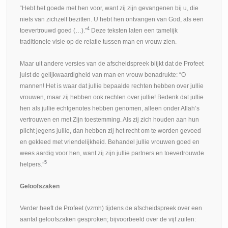
“Hebt het goede met hen voor, want zij zijn gevangenen bij u, die
niets van zichzelf bezitten. U hebt hen ontvangen van God, als een
4
toevertrouwd goed (…).”
Deze teksten laten een tamelijk
traditionele visie op de relatie tussen man en vrouw zien.
Maar uit andere versies van de afscheidspreek blijkt dat de Profeet
juist de gelijkwaardigheid van man en vrouw benadrukte: “O
mannen! Het is waar dat jullie bepaalde rechten hebben over jullie
vrouwen, maar zij hebben ook rechten over jullie! Bedenk dat jullie
hen als jullie echtgenotes hebben genomen, alleen onder Allah’s
vertrouwen en met Zijn toestemming. Als zij zich houden aan hun
plicht jegens jullie, dan hebben zij het recht om te worden gevoed
en gekleed met vriendelijkheid. Behandel jullie vrouwen goed en
wees aardig voor hen, want zij zijn jullie partners en toevertrouwde
5
helpers.”
Geloofszaken
Verder heeft de Profeet (vzmh) tijdens de afscheidspreek over een
aantal geloofszaken gesproken; bijvoorbeeld over de vijf zuilen: