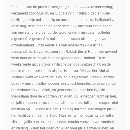
Een deel van de preek is vastgelegd in een
hadith
(overlevering)
verzameld door Muslim, en luidt als volgt: “Jullie bloed en jullie
bezittingen zijn net zo heilig en onschendbaar als de heiligheid van
deze dag, deze maand en deze stad. Kijk, alles wat tot de dagen
van onwetendheid behoorde, wordt onder mijn voeten volledig
afgeschaft! Afgeschaft is ook de bloedwraak uit de dagen van
onwetendheid. Onze eerste eis van bloedwraak die ik heb
afgeschaft, is die van de zoon van Rabiah ibn al-Harith, die gevoed
werd door de stam van Sa’d en gedood door Hudhail. En de
woekerrente uit de pre-islamitische periode is afgeschaft, en de
eerste woekerrente die ik afschaf is die van ‘Abbas ibn ‘Abd-al-
Muttalib, want woekerrente is volledig afgeschaft. Vrees Allah wat
betreft vrouwen! Jullie hebben hen tot echtgenotes genomen onder
het vertrouwen van Allah, en gemeenschap met hen is jullie
toegestaan door de woorden van Allah. Jullie hebben recht op hen,
en jullie hebben er recht op dat zij iemand die jullie niet mogen, niet
toestaan op jullie bed te zitten. Doen zij dat toch, dan mogen jullie
hen tuchtigen, maar niet hard. Hun rechten ten opzichte van jullie
zijn, dat jullie hen op een passende manier voorzien van voedsel
en kleding. Ik heb het Boek van Allah voor jullie achtergelaten, en