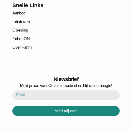
o
e
d
g
b
Snelle Links
o
r
i
r
l
Aanbod
k
n
a
e
-
-
m
Initiatieven
f
i
n
Opleiding
Fahm-ON
Over Fahm
Niewsbrief
Meld je aan voor Onze nieuwsbrief en blijf op de hoogte!
Email
Meld mij aan!