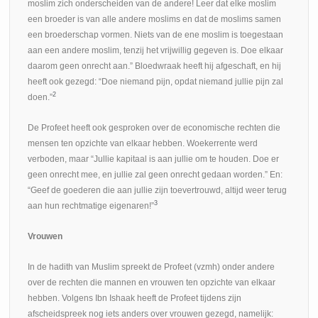
moslim zich onderscheiden van de andere! Leer dat elke moslim
een broeder is van alle andere moslims en dat de moslims samen
een broederschap vormen. Niets van de ene moslim is toegestaan
aan een andere moslim, tenzij het vrijwillig gegeven is. Doe elkaar
daarom geen onrecht aan.” Bloedwraak heeft hij afgeschaft, en hij
heeft ook gezegd: “Doe niemand pijn, opdat niemand jullie pijn zal
2
doen.”
De Profeet heeft ook gesproken over de economische rechten die
mensen ten opzichte van elkaar hebben. Woekerrente werd
verboden, maar “Jullie kapitaal is aan jullie om te houden. Doe er
geen onrecht mee, en jullie zal geen onrecht gedaan worden.” En:
“Geef de goederen die aan jullie zijn toevertrouwd, altijd weer terug
3
aan hun rechtmatige eigenaren!”
Vrouwen
In de hadith van Muslim spreekt de Profeet (vzmh) onder andere
over de rechten die mannen en vrouwen ten opzichte van elkaar
hebben. Volgens Ibn Ishaak heeft de Profeet tijdens zijn
afscheidspreek nog iets anders over vrouwen gezegd, namelijk: