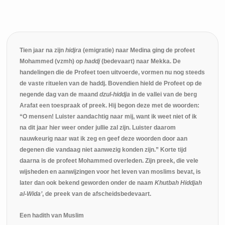
Tien jaar na zijn
hidjra
(emigratie) naar Medina ging de profeet
Mohammed (vzmh) op
haddj
(bedevaart) naar Mekka. De
handelingen die de Profeet toen uitvoerde, vormen nu nog steeds
de vaste rituelen van de haddj. Bovendien hield de Profeet op de
negende dag van de maand
dzul-hiddja
in de vallei van de berg
Arafat een toespraak of preek. Hij begon deze met de woorden:
“O mensen! Luister aandachtig naar mij, want ik weet niet of ik
na dit jaar hier weer onder jullie zal zijn. Luister daarom
nauwkeurig naar wat ik zeg en geef deze woorden door aan
degenen die vandaag niet aanwezig konden zijn.” Korte tijd
daarna is de profeet Mohammed overleden. Zijn preek, die vele
wijsheden en aanwijzingen voor het leven van moslims bevat, is
later dan ook bekend geworden onder de naam
Khutbah Hiddjah
al-Wida’
, de preek van de afscheidsbedevaart.
Een hadith van Muslim