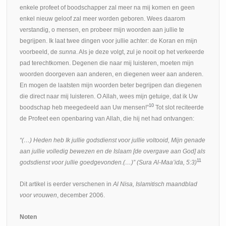
enkele profeet of boodschapper zal meer na mij komen en geen
enkel nieuw geloof zal meer worden geboren. Wees daarom
verstandig, o mensen, en probeer mijn woorden aan jullie te
begrijpen. Ik laat twee dingen voor jullie achter: de Koran en mijn
voorbeeld, de
sunna
. Als je deze volgt, zul je nooit op het verkeerde
pad terechtkomen. Degenen die naar mij luisteren, moeten mijn
woorden doorgeven aan anderen, en diegenen weer aan anderen.
En mogen de laatsten mijn woorden beter begrijpen dan diegenen
die direct naar mij luisteren. O Allah, wees mijn getuige, dat ik Uw
10
boodschap heb meegedeeld aan Uw mensen!”
Tot slot reciteerde
de Profeet een openbaring van Allah, die hij net had ontvangen:
“(…)
Heden heb Ik jullie godsdienst voor jullie voltooid, Mijn genade
aan jullie volledig bewezen en de Islaam [de overgave aan God] als
11
godsdienst voor jullie goedgevonden.(…)” (Sura Al-Maa’ida, 5:3)
Dit artikel is eerder verschenen in
Al Nisa, Islamitisch maandblad
voor vrouwen
, december 2006.
Noten