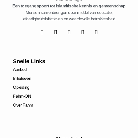
Een toegangspoort tot islamitische kennis en gemeenschap
Mensen samenbrengen door middel van educatie,
liefdadigheidsinitiatieven en waardevolle betrokkenheid.
F
T
L
I
D
a
w
i
n
r
c
i
n
s
i
e
t
k
t
b
b
t
e
a
b
o
e
d
g
b
Snelle Links
o
r
i
r
l
Aanbod
k
n
a
e
-
-
m
Initiatieven
f
i
n
Opleiding
Fahm-ON
Over Fahm